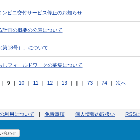
で】コンビニ交付サービス停止のお知らせ
る計画の概要の公表について
第18号）」について
らしフィールドワークの募集について
|
9
|
10
|
11
|
12
|
13
|
||
|
73
|
74
|
次へ
の利用について
免責事項
個人情報の取扱い
RSS
い合わせ