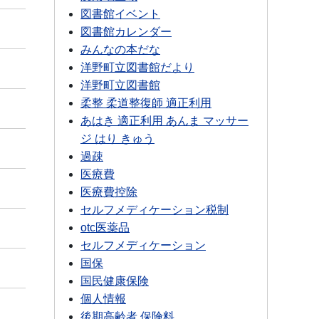
図書館イベント
図書館カレンダー
みんなの本だな
洋野町立図書館だより
洋野町立図書館
柔整 柔道整復師 適正利用
あはき 適正利用 あんま マッサー
ジ はり きゅう
過疎
医療費
医療費控除
セルフメディケーション税制
otc医薬品
セルフメディケーション
国保
国民健康保険
個人情報
後期高齢者 保険料