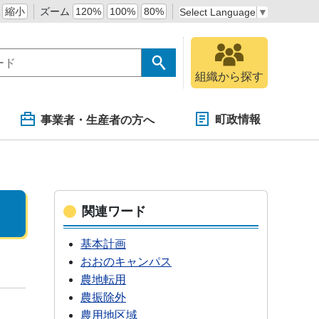
縮小
ズーム
120%
100%
80%
Select Language
▼
組織から探す
町政情報
事業者・生産者の方へ
関連ワード
基本計画
おおのキャンパス
農地転用
農振除外
農用地区域