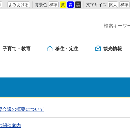
i
よみあげる
背景色
標準
黄
青
黒
文字サイズ
拡大
標準
子育て・教育
移住・定住
観光情報
育会議の概要について
の開催案内