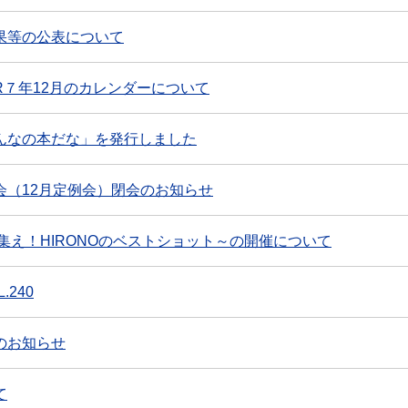
果等の公表について
７年12月のカレンダーについて
んなの本だな」を発行しました
会（12月定例会）閉会のお知らせ
～集え！HIRONOのベストショット～の開催について
.240
のお知らせ
て