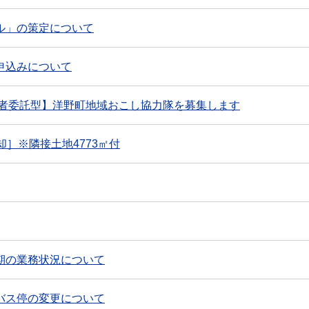
ル」の策定について
申込みについて
業者委託型】洋野町地域おこし協力隊を募集します
］※隣接土地4773㎡付
期の業務状況について
バス停の変更について