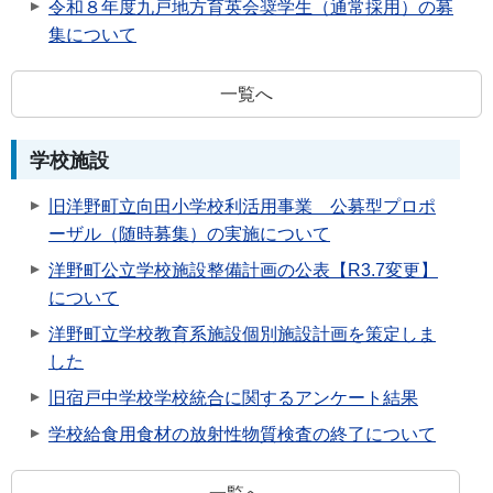
令和８年度九戸地方育英会奨学生（通常採用）の募
集について
一覧へ
学校施設
旧洋野町立向田小学校利活用事業 公募型プロポ
ーザル（随時募集）の実施について
洋野町公立学校施設整備計画の公表【R3.7変更】
について
洋野町立学校教育系施設個別施設計画を策定しま
した
旧宿戸中学校学校統合に関するアンケート結果
学校給食用食材の放射性物質検査の終了について