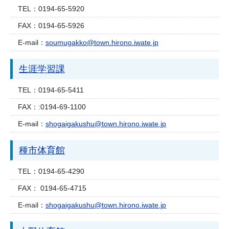
TEL：
0194-65-5920
FAX：
0194-65-5926
E-mail：
soumugakko@town.hirono.iwate.jp
生涯学習課
TEL：
0194-65-5411
FAX：
:0194-69-1100
E-mail：
shogaigakushu@town.hirono.iwate.jp
種市体育館
TEL：
0194-65-4290
FAX：
0194-65-4715
E-mail：
shogaigakushu@town.hirono.iwate.jp