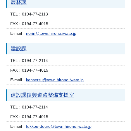
農林課
TEL：
0194-77-2113
FAX：
0194-77-4015
E-mail：
norin@town.hirono.iwate.jp
建設課
TEL：
0194-77-2114
FAX：
0194-77-4015
E-mail：
kensetsu@town.hirono.iwate.jp
建設課復興道路整備支援室
TEL：
0194-77-2114
FAX：
0194-77-4015
E-mail：
fukkou-douro@town.hirono.iwate.jp