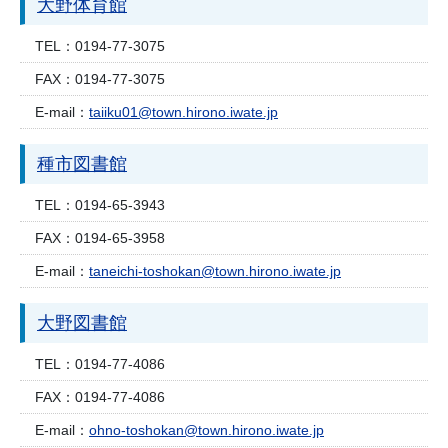
大野体育館
TEL：
0194-77-3075
FAX：
0194-77-3075
E-mail：
taiiku01@town.hirono.iwate.jp
種市図書館
TEL：
0194-65-3943
FAX：
0194-65-3958
E-mail：
taneichi-toshokan@town.hirono.iwate.jp
大野図書館
TEL：
0194-77-4086
FAX：
0194-77-4086
E-mail：
ohno-toshokan@town.hirono.iwate.jp