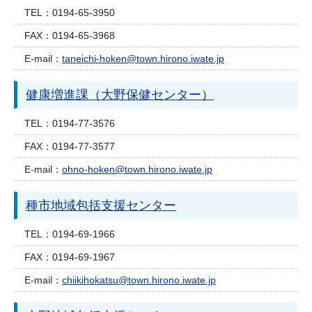
TEL：
0194-65-3950
FAX：
0194-65-3968
E-mail：
taneichi-hoken@town.hirono.iwate.jp
健康増進課（大野保健センター）
TEL：
0194-77-3576
FAX：
0194-77-3577
E-mail：
ohno-hoken@town.hirono.iwate.jp
種市地域包括支援センター
TEL：
0194-69-1966
FAX：
0194-69-1967
E-mail：
chiikihokatsu@town.hirono.iwate.jp