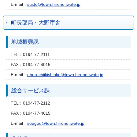
E-mail：
suido@town.hirono.iwate.jp
町長部局・大野庁舎
地域振興課
TEL：
0194-77-2111
FAX：
0194-77-4015
E-mail：
ohno-chiikishinko@town.hirono.iwate.jp
総合サービス課
TEL：
0194-77-2112
FAX：
0194-77-4015
E-mail：
sougou@town.hirono.iwate.jp