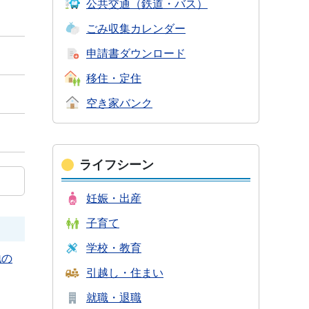
公共交通
（鉄道・バス）
ごみ収集
カレンダー
申請書
ダウンロード
移住・定住
空き家バンク
ライフシーン
妊娠・出産
子育て
学校・教育
地の
引越し・住まい
就職・退職