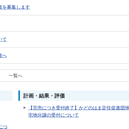
者を募集します
いて
者へ
一覧へ
計画・結果・評価
【完売につき受付終了】かどのはま定住促進団
宅地分譲の受付について
につ