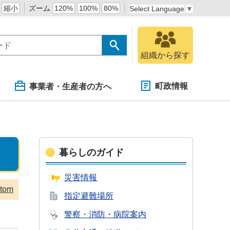
縮小
ズーム
120%
100%
80%
Select Language
▼
組織から探す
町政情報
事業者・生産者の方へ
暮らしのガイド
災害情報
tom
指定避難場所
警察・消防・
病院案内