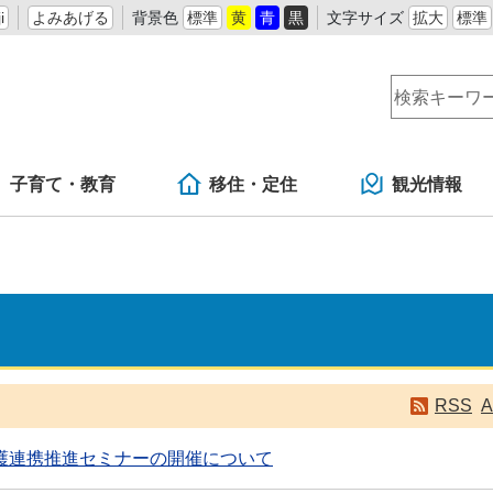
i
よみあげる
背景色
標準
黄
青
黒
文字サイズ
拡大
標準
子育て・教育
移住・定住
観光情報
RSS
A
護連携推進セミナーの開催について