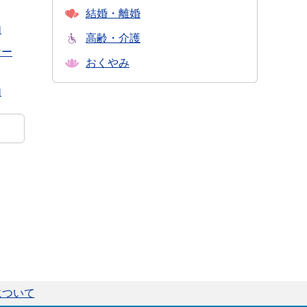
結婚・離婚
内
高齢・介護
ナー
おくやみ
内
について