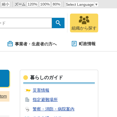
縮小
ズーム
120%
100%
80%
Select Language
▼
組織から探す
町政情報
事業者・生産者の方へ
暮らしのガイド
災害情報
tom
指定避難場所
警察・消防・
病院案内