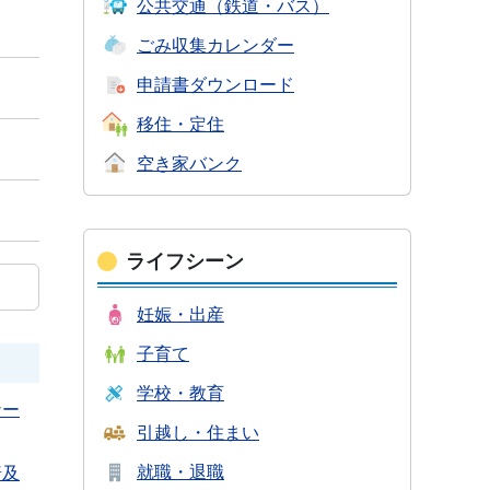
公共交通
（鉄道・バス）
ごみ収集
カレンダー
申請書
ダウンロード
移住・定住
空き家バンク
ライフシーン
妊娠・出産
子育て
学校・教育
ナー
引越し・住まい
就職・退職
普及