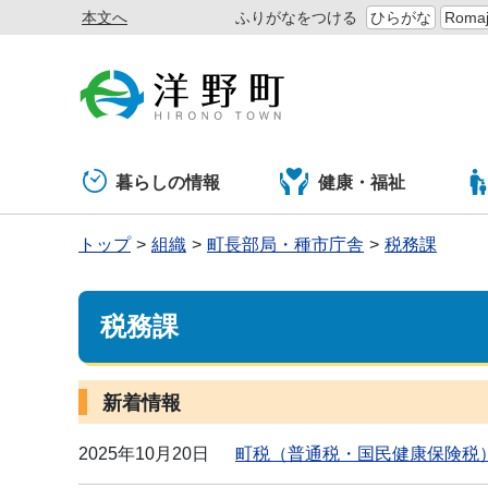
本文へ
ふりがなをつける
ひらがな
Romaj
暮らしの情報
健康・福祉
トップ
組織
町長部局・種市庁舎
税務課
税務課
新着情報
2025年10月20日
町税（普通税・国民健康保険税