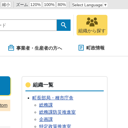
縮小
ズーム
120%
100%
80%
Select Language
▼
組織から探す
町政情報
事業者・生産者の方へ
組織一覧
町長部局・種市庁舎
総務課
tom
総務課防災推進室
企画課
特定政策推進室