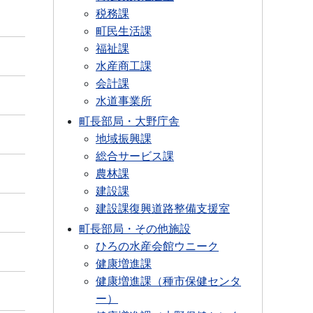
税務課
町民生活課
福祉課
水産商工課
会計課
水道事業所
町長部局・大野庁舎
地域振興課
総合サービス課
農林課
建設課
建設課復興道路整備支援室
町長部局・その他施設
ひろの水産会館ウニーク
健康増進課
健康増進課（種市保健センタ
ー）