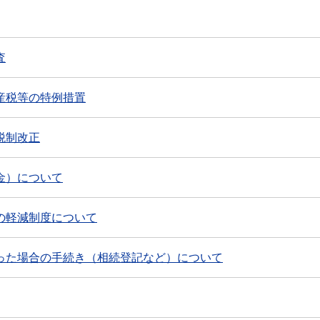
査
産税等の特例措置
税制改正
金）について
の軽減制度について
った場合の手続き（相続登記など）について