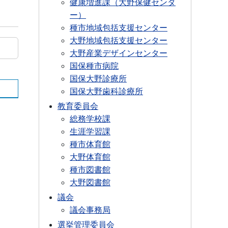
健康増進課（大野保健センタ
ー）
種市地域包括支援センター
大野地域包括支援センター
大野産業デザインセンター
国保種市病院
国保大野診療所
国保大野歯科診療所
教育委員会
総務学校課
生涯学習課
種市体育館
大野体育館
種市図書館
大野図書館
議会
議会事務局
選挙管理委員会