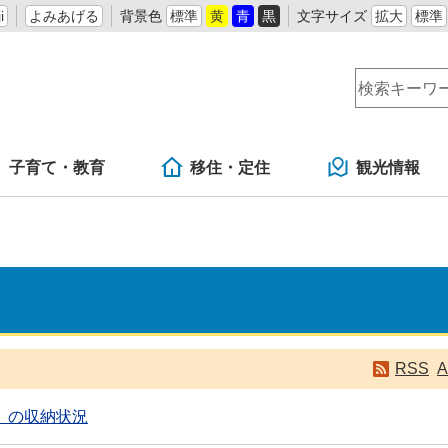
i
よみあげる
背景色
標準
黄
青
黒
文字サイズ
拡大
標準
子育て・教育
移住・定住
観光情報
RSS
A
）の収納状況