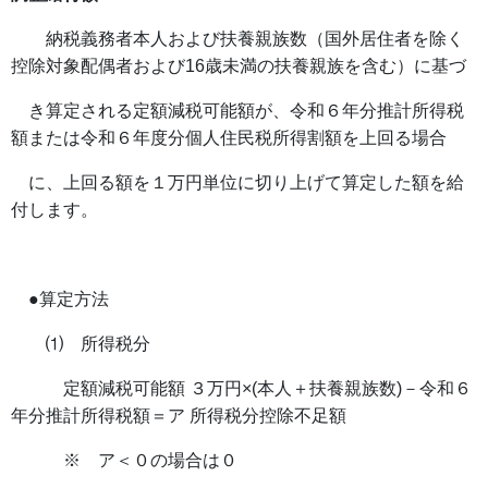
納税義務者本人および扶養親族数（国外居住者を除く
控除対象配偶者および16歳未満の扶養親族を含む）に基づ
き算定される定額減税可能額が、令和６年分推計所得税
額または令和６年度分個人住民税所得割額を上回る場合
に、上回る額を１万円単位に切り上げて算定した額を給
付します。
●算定方法
⑴ 所得税分
定額減税可能額 ３万円×(本人＋扶養親族数)－令和６
年分推計所得税額＝ア 所得税分控除不足額
※ ア＜０の場合は０