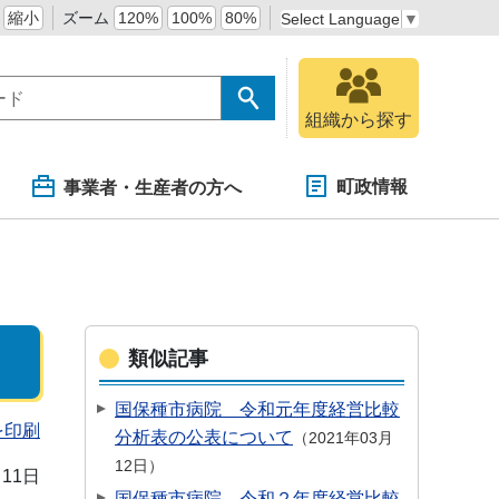
縮小
ズーム
120%
100%
80%
Select Language
▼
組織から探す
町政情報
事業者・生産者の方へ
類似記事
国保種市病院 令和元年度経営比較
を印刷
分析表の公表について
2021年03月
12日
月11日
国保種市病院 令和２年度経営比較