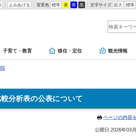
i
よみあげる
背景色
標準
黄
青
黒
文字サイズ
拡大
標準
子育て・教育
移住・定住
観光情報
病院
比較分析表の公表について
ページの内容
公開日 2026年03