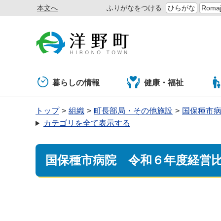
本文へ
ふりがなをつける
ひらがな
Romaj
暮らしの情報
健康・福祉
トップ
組織
町長部局・その他施設
国保種市
カテゴリを全て表示する
国保種市病院 令和６年度経営