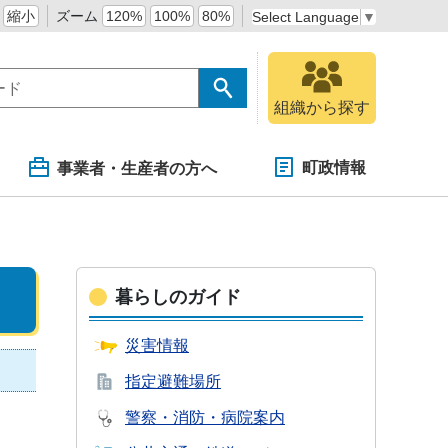
縮小
ズーム
120%
100%
80%
Select Language
▼
組織から探す
町政情報
事業者・生産者の方へ
暮らしのガイド
災害情報
指定避難場所
警察・消防・
病院案内