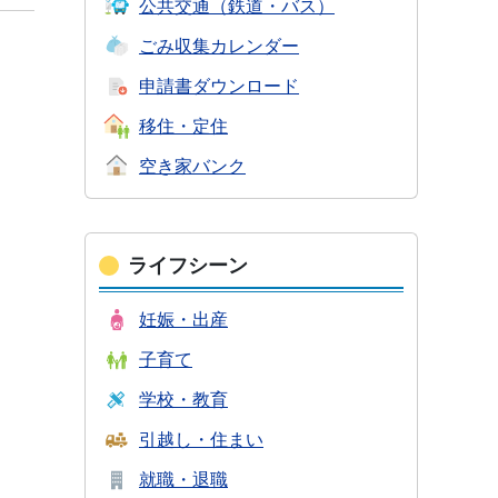
公共交通
（鉄道・バス）
ごみ収集
カレンダー
申請書
ダウンロード
移住・定住
空き家バンク
ライフシーン
妊娠・出産
子育て
学校・教育
引越し・住まい
就職・退職