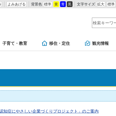
i
よみあげる
背景色
標準
黄
青
黒
文字サイズ
拡大
標準
子育て・教育
移住・定住
観光情報
認知症にやさしい企業づくりプロジェクト」のご案内