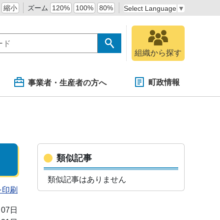
縮小
ズーム
120%
100%
80%
Select Language
▼
組織から探す
町政情報
事業者・生産者の方へ
類似記事
類似記事はありません
を印刷
月07日