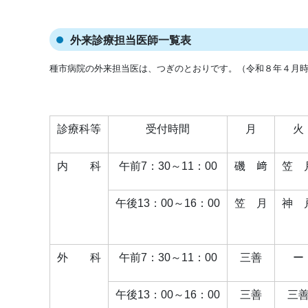
外来診療担当医師一覧表
種市病院の外来担当医は、つぎのとおりです。（令和８年４
月時
診療科等
受付時間
月
火
内 科
午前7：30～11：00
磯 﨑
笠 
午後13：00～16：00
笠 月
神 
外 科
午前7：30～11：00
三善
ー
午後13：00～16：00
三善
三