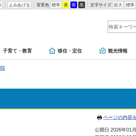
i
よみあげる
背景色
標準
黄
青
黒
文字サイズ
拡大
標準
子育て・教育
移住・定住
観光情報
病院
ページの内容
公開日 2026年01