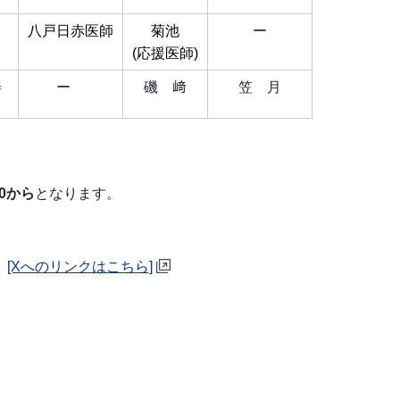
八戸日赤医師
菊池
ー
(応援医師)
善
ー
磯 﨑
笠 月
0から
となります。
。
[Xへのリンクはこちら]