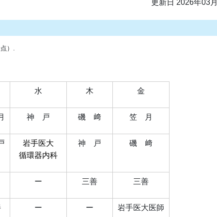
更新日 2026年03
点）.
水
木
金
月
神 戸
磯 﨑
笠 月
戸
岩手医大
神 戸
磯 﨑
循環器内科
ー
三善
三善
善
ー
ー
岩手医大医師