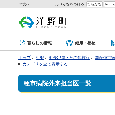
本文へ
ふりがなをつける
ひらがな
Romaj
暮らしの情報
健康・福祉
トップ
組織
町長部局・その他施設
国保種市
カテゴリを全て表示する
種市病院外来担当医一覧