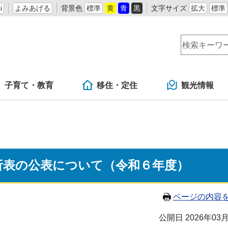
i
よみあげる
背景色
標準
黄
青
黒
文字サイズ
拡大
標準
子育て・教育
移住・定住
観光情報
析表の公表について（令和６年度）
ページの内容
公開日 2026年03