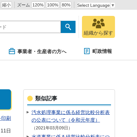
縮小
ズーム
120%
100%
80%
Select Language
▼
組織から探す
町政情報
事業者・生産者の方へ
類似記事
汚水処理事業に係る経営比較分析表
を印刷
の公表について（令和元年度）
2021年03月09日
月11日
水道事業に係る経営比較分析表につ