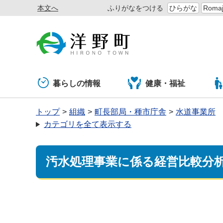
本文へ
ふりがなをつける
ひらがな
Romaj
暮らしの情報
健康・福祉
トップ
組織
町長部局・種市庁舎
水道事業所
カテゴリを全て表示する
汚水処理事業に係る経営比較分