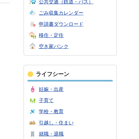
公共交通
（鉄道・バス）
ごみ収集
カレンダー
申請書
ダウンロード
移住・定住
空き家バンク
ライフシーン
妊娠・出産
子育て
学校・教育
引越し・住まい
就職・退職