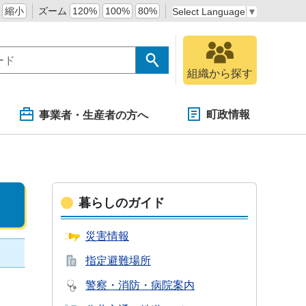
縮小
ズーム
120%
100%
80%
Select Language
▼
組織から探す
町政情報
事業者・生産者の方へ
暮らしのガイド
災害情報
指定避難場所
警察・消防・
病院案内