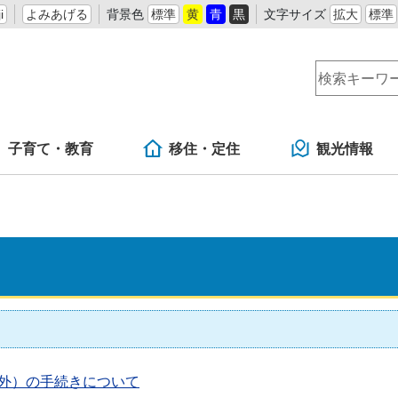
i
よみあげる
背景色
標準
黄
青
黒
文字サイズ
拡大
標準
子育て・教育
移住・定住
観光情報
外）の手続きについて