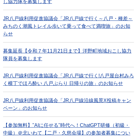
し協力隊を募集します
JR八戸線利用促進協議会「JR八戸線で行く～八戸・種差～
みちのく潮風トレイル歩いて乗って食べて満喫旅」のお知
らせ
募集延長【令和７年11月21日まで】洋野町地域おこし協力
隊員を募集します
JR八戸線利用促進協議会「JR八戸線で行く!八戸屋台村みろ
く横丁でほろ酔い 八戸ぶらり 日帰りの旅」のお知らせ
JR八戸線利用促進協議会「JR八戸線沿線風景X投稿キャン
ペーン」のお知らせ
【参加無料】"AIに任せる"時代へ！ChatGPT研修（初級・
中級）＠北いわて【二戸・久慈会場】の参加者募集につい