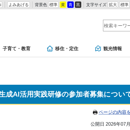
i
よみあげる
背景色
標準
黄
青
黒
文字サイズ
拡大
標準
子育て・教育
移住・定住
観光情報
生成AI活用実践研修の参加者募集につい
ページの内容
公開日 2026年07