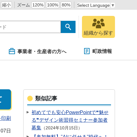
縮小
ズーム
120%
100%
80%
Select Language
▼
組織から探す
町政情報
事業者・生産者の方へ
て
類似記事
初めてでも安心PowerPointで❝魅せ
を印刷
る❞デザイン術習得セミナー参加者
募集
2024年10月15日
月07日
【参加無料】"AIに任せる"時代へ！