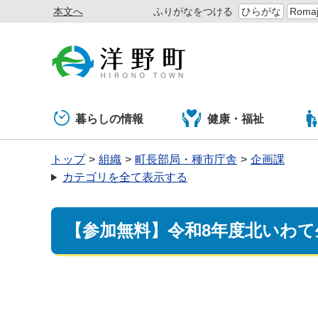
本文へ
ふりがなをつける
ひらがな
Romaj
暮らしの情報
健康・福祉
トップ
組織
町長部局・種市庁舎
企画課
カテゴリを全て表示する
【参加無料】令和8年度北いわて