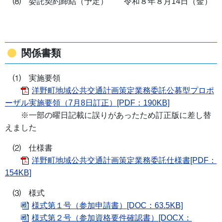
⑻ 委託契約締結（予定） 令和８年８月14日（金）
関係書類
⑴ 実施要領
洋野町地域公共交通計画策定業務委託公募型プロポ
ーザル実施要領（7月8日訂正）[PDF：190KB]
※一部の曜日記載に誤りがあったため訂正版に差し替
えました
⑵ 仕様書
洋野町地域公共交通計画策定業務委託仕様書[PDF：
154KB]
⑶ 様式
様式第１号（参加申請書）[DOC：63.5KB]
様式第２号（参加資格要件確認書）[DOCX：