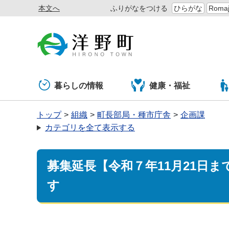
本文へ
ふりがなをつける
ひらがな
Romaj
暮らしの情報
健康・福祉
トップ
組織
町長部局・種市庁舎
企画課
カテゴリを全て表示する
募集延長【令和７年11月21日
す