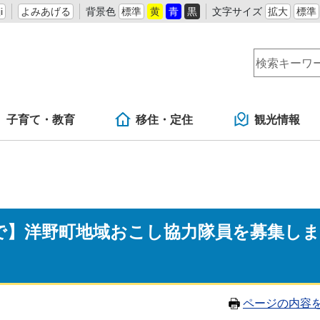
i
よみあげる
背景色
標準
黄
青
黒
文字サイズ
拡大
標準
子育て・教育
移住・定住
観光情報
まで】洋野町地域おこし協力隊員を募集しま
ページの内容