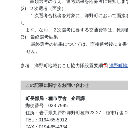
書類選考のうえ、選考結果を応募者に通知しま
(2) ２次選考（面接）
１次選考合格者を対象に、洋野町において面接を
し
ます。なお、２次選考に要する交通費等は、原則
(3) 最終選考結果
最終選考の結果については、面接選考後に文書で
せん。
参考：洋野町地域おこし協力隊設置要綱
洋野町地
この記事に関するお問い合わせ
町長部局・種市庁舎 企画課
郵便番号：
028-7995
住所：
岩手県九戸郡洋野町種市23-27 種市庁舎
TEL：
0194-65-5912
FAX：
0194-65-4334