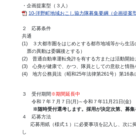
・企画提案型（３人）
10-洋野町地域おこし協力隊募集要綱（企画提案型）
２ 応募条件
共通
(1) ３大都市圏をはじめとする都市地域等から
票の異動は委嘱後とする）
(2) 普通自動車運転免許を有する方または活動開
(3) 心身が健康で、かつ、隊員としての意欲と情
(4) 地方公務員法（昭和25年法律第261号）第1
３ 受付期間
※期間延長中
令和７年７月７日(月)～令和７年11月21日(金)
※随時受付選考します。採用が決定次第、募集
４ 応募方法
応募用紙（様式１）に必要事項を記入し、次に掲げる
し てください