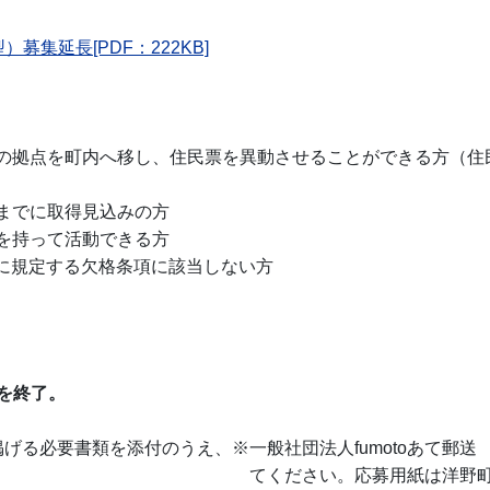
募集延長[PDF：222KB]
生活の拠点を町内へ移し、住民票を異動させることができる方（
始までに取得見込みの方
熱を持って活動できる方
6条に規定する欠格条項に該当しない方
を終了。
必要書類を添付のうえ、※一般社団法人fumotoあて郵送
。応募用紙は洋野町役