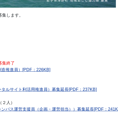
募集します。
募集終了
推進員）[PDF：226KB]
ルサイト利活用推進員）募集延長[PDF：237KB]
（２人）
ンパス運営支援員（企画・運営担当））募集延長[PDF：241K