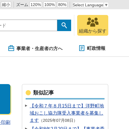
縮小
ズーム
120%
100%
80%
Select Language
▼
組織から探す
町政情報
事業者・生産者の方へ
類似記事
【令和７年８月15日まで】洋野町地
域おこし協力隊受入事業者を募集し
ます
2025年07月08日
を印刷
【令和8年2月20日まで】【事業者委