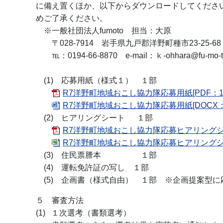
に備え置くほか、以下からダウンロードしてくだ
めご了承ください。
※一般社団法人fumoto 担当：大原
〒028-7914 岩手県九戸郡洋野町種市23-25-68
℡：0194-66-8870 e-mail：ｋ-ohhara@fu-mo-to
(1) 応募用紙（様式１） １部
R7洋野町地域おこし協力隊応募用紙[PDF：13
R7洋野町地域おこし協力隊応募用紙[DOCX：24
(2) ヒアリングシート １部
R7洋野町地域おこし協力隊応募ヒアリングシート
R7洋野町地域おこし協力隊応募ヒアリングシート[
(3) 住民票謄本 １部
(4) 運転免許証の写し １部
(5) 企画書（様式自由） １部 ※企画提案型に
５ 審査方法
(1) １次選考（書類選考）