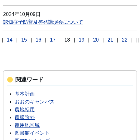
2024年10月09日
認知症予防普及啓発講演会について
|
14
|
15
|
16
|
17
|
18
|
19
|
20
|
21
|
22
|
||
関連ワード
基本計画
おおのキャンパス
農地転用
農振除外
農用地区域
図書館イベント