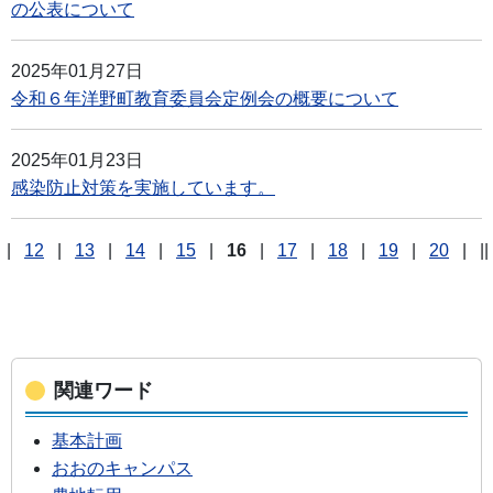
の公表について
2025年01月27日
令和６年洋野町教育委員会定例会の概要について
2025年01月23日
感染防止対策を実施しています。
|
12
|
13
|
14
|
15
|
16
|
17
|
18
|
19
|
20
|
||
関連ワード
基本計画
おおのキャンパス