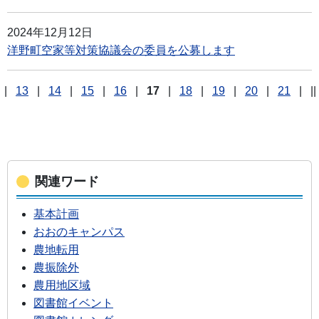
2024年12月12日
洋野町空家等対策協議会の委員を公募します
|
13
|
14
|
15
|
16
|
17
|
18
|
19
|
20
|
21
|
||
関連ワード
基本計画
おおのキャンパス
農地転用
農振除外
農用地区域
図書館イベント