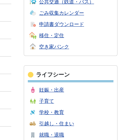
公共交通
（鉄道・バス）
ごみ収集
カレンダー
申請書
ダウンロード
移住・定住
空き家バンク
ライフシーン
妊娠・出産
子育て
学校・教育
引越し・住まい
就職・退職