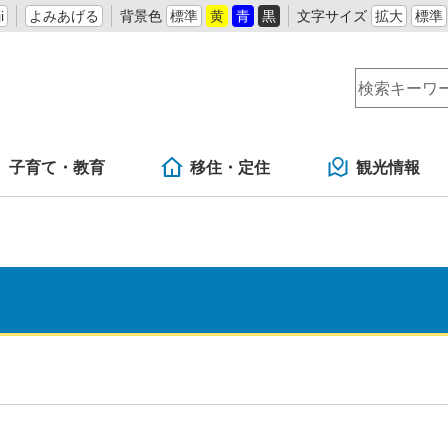
i
よみあげる
背景色
標準
黄
青
黒
文字サイズ
拡大
標準
子育て・教育
移住・定住
観光情報