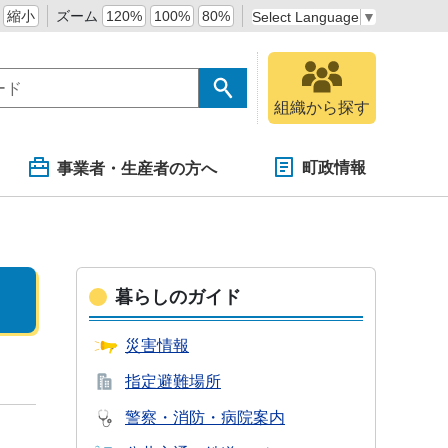
縮小
ズーム
120%
100%
80%
Select Language
▼
組織から探す
町政情報
事業者・生産者の方へ
暮らしのガイド
災害情報
指定避難場所
警察・消防・
病院案内