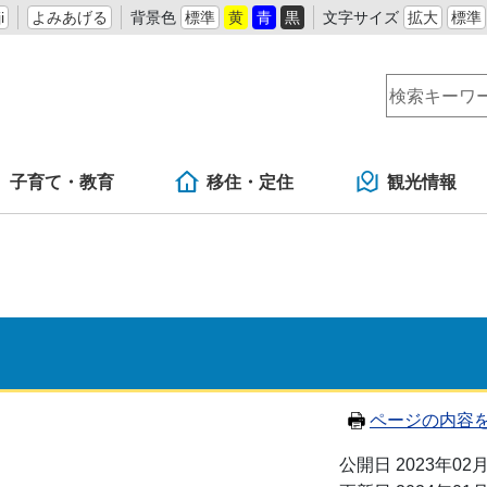
i
よみあげる
背景色
標準
黄
青
黒
文字サイズ
拡大
標準
子育て・教育
移住・定住
観光情報
ページの内容
公開日 2023年02