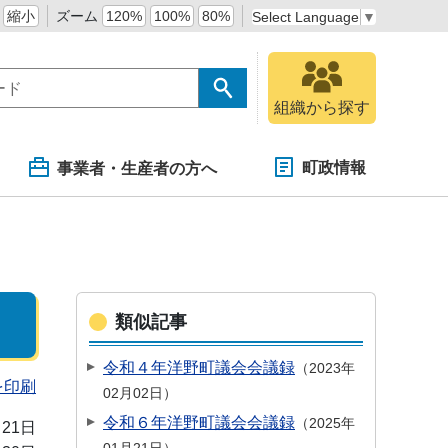
縮小
ズーム
120%
100%
80%
Select Language
▼
組織から探す
町政情報
事業者・生産者の方へ
類似記事
令和４年洋野町議会会議録
2023年
を印刷
02月02日
令和６年洋野町議会会議録
2025年
月21日