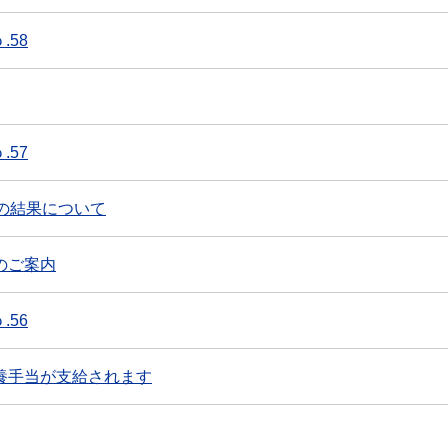
.58
.57
の結果について
のご案内
.56
養手当が支給されます