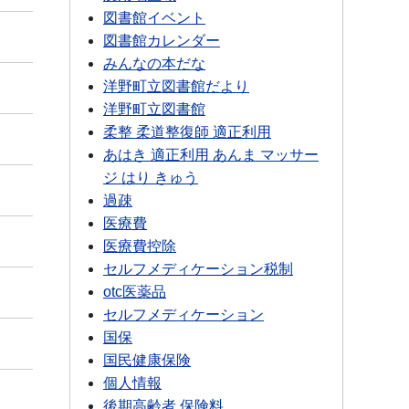
図書館イベント
図書館カレンダー
みんなの本だな
洋野町立図書館だより
洋野町立図書館
柔整 柔道整復師 適正利用
あはき 適正利用 あんま マッサー
ジ はり きゅう
過疎
医療費
医療費控除
セルフメディケーション税制
otc医薬品
セルフメディケーション
国保
国民健康保険
個人情報
後期高齢者 保険料