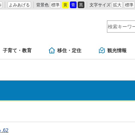
i
よみあげる
背景色
標準
黄
青
黒
文字サイズ
拡大
標準
子育て・教育
移住・定住
観光情報
.62