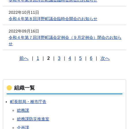
令和４年第８回洋野町議会臨時会閉会のお知らせ
2022年10月11日
令和４年第８回洋野町議会臨時会開会のお知らせ
2022年09月16日
令和４年第７回洋野町議会定例会（９月定例会）閉会のお知ら
せ
前へ
|
1
|
2
|
3
|
4
|
5
|
6
|
次へ
組織一覧
町長部局・種市庁舎
総務課
総務課防災推進室
企画課