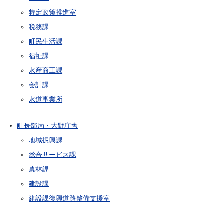
特定政策推進室
税務課
町民生活課
福祉課
水産商工課
会計課
水道事業所
町長部局・大野庁舎
地域振興課
総合サービス課
農林課
建設課
建設課復興道路整備支援室