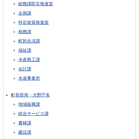
総務課防災推進室
企画課
特定政策推進室
税務課
町民生活課
福祉課
水産商工課
会計課
水道事業所
町長部局・大野庁舎
地域振興課
総合サービス課
農林課
建設課