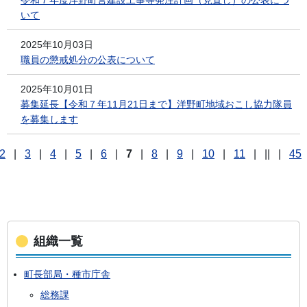
令和７年度洋野町営建設工事等発注計画（見直し）の公表につ
いて
2025年10月03日
職員の懲戒処分の公表について
2025年10月01日
募集延長【令和７年11月21日まで】洋野町地域おこし協力隊員
を募集します
2
|
3
|
4
|
5
|
6
|
7
|
8
|
9
|
10
|
11
|
||
|
45
組織一覧
町長部局・種市庁舎
総務課