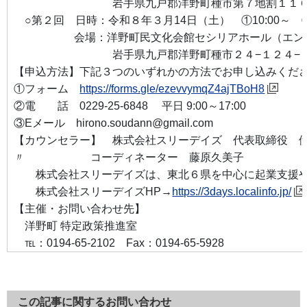
岩手県九戸郡洋野町種市第７地割１１６
○第２回 日時：令和８年３月14日（土） ①10:00～ ②11
会場：洋野町民文化会館セシリアホール（エント
岩手県九戸郡洋野町種市２４−１２４−
【申込方法】下記３つのいずれかの方法でお申し込みくだ
①フォーム
https://forms.gle/ezevvymqZ4ajTBoH8
②電 話 0229-25-6848 平日 9:00～17:00
③Eメール hirono.soudann@gmail.com
【カウンセラー】 株式会社スリーデイズ 代表取締役 
〃 コーディネーター 藤原久美子
株式会社スリーデイズは、東北６県を中心に起業支援や
株式会社スリーデイズHP→
https://3days.localinfo.jp/
【主催・お問い合わせ先】
洋野町 特定政策推進室
℡：0194-65-2102 Fax：0194-65-5928
この記事に関するお問い合わせ