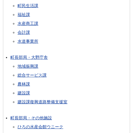
町民生活課
福祉課
水産商工課
会計課
水道事業所
町長部局・大野庁舎
地域振興課
総合サービス課
農林課
建設課
建設課復興道路整備支援室
町長部局・その他施設
ひろの水産会館ウニーク