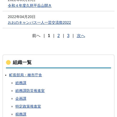
令和４年度久慈平岳山開き
2022年04月20日
おおのキャンパス一人一芸交流祭2022
前へ
|
1
|
2
|
3
|
次へ
組織一覧
町長部局・種市庁舎
総務課
総務課防災推進室
企画課
特定政策推進室
税務課