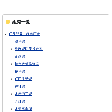
組織一覧
町長部局・種市庁舎
総務課
総務課防災推進室
企画課
特定政策推進室
税務課
町民生活課
福祉課
水産商工課
会計課
水道事業所