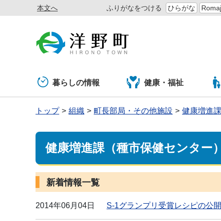
本文へ
ふりがなをつける
ひらがな
Romaj
暮らしの情報
健康・福祉
トップ
組織
町長部局・その他施設
健康増進
健康増進課（種市保健センター
新着情報一覧
2014年06月04日
S-1グランプリ受賞レシピの公