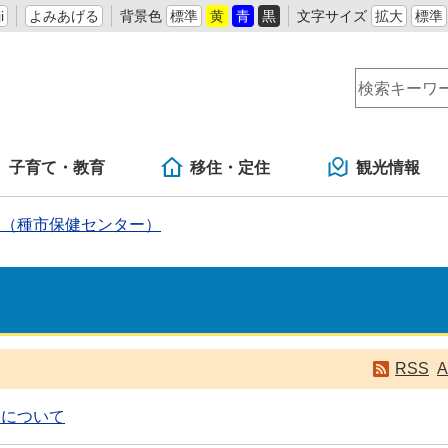
i
よみあげる
背景色
標準
黄
青
黒
文字サイズ
拡大
標準
子育て・教育
移住・定住
観光情報
課（種市保健センター）
）
RSS
A
開について