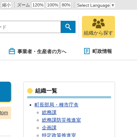
縮小
ズーム
120%
100%
80%
Select Language
▼
組織から探す
町政情報
事業者・生産者の方へ
組織一覧
町長部局・種市庁舎
総務課
tom
総務課防災推進室
企画課
特定政策推進室