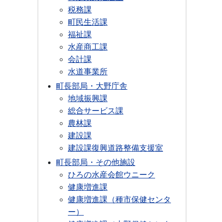
税務課
町民生活課
福祉課
水産商工課
会計課
水道事業所
町長部局・大野庁舎
地域振興課
総合サービス課
農林課
建設課
建設課復興道路整備支援室
町長部局・その他施設
ひろの水産会館ウニーク
健康増進課
健康増進課（種市保健センタ
ー）