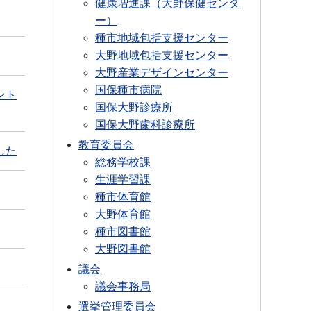
健康増進課（大野保健センタ
ー）
種市地域包括支援センター
大野地域包括支援センター
大野産業デザインセンター
国保種市病院
ント
国保大野診療所
国保大野歯科診療所
教育委員会
した
総務学校課
生涯学習課
種市体育館
大野体育館
種市図書館
大野図書館
議会
議会事務局
選挙管理委員会