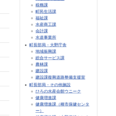
税務課
町民生活課
福祉課
水産商工課
会計課
水道事業所
町長部局・大野庁舎
地域振興課
総合サービス課
農林課
建設課
建設課復興道路整備支援室
町長部局・その他施設
ひろの水産会館ウニーク
健康増進課
健康増進課（種市保健センタ
ー）