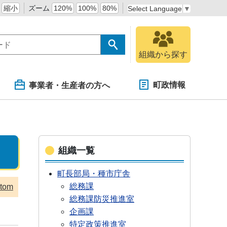
縮小
ズーム
120%
100%
80%
Select Language
▼
組織から探す
町政情報
事業者・生産者の方へ
組織一覧
町長部局・種市庁舎
総務課
tom
総務課防災推進室
企画課
特定政策推進室