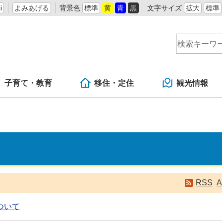
i
よみあげる
背景色
標準
黄
青
黒
文字サイズ
拡大
標準
子育て・教育
移住・定住
観光情報
RSS
A
ついて