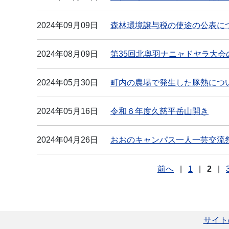
2024年09月09日
森林環境譲与税の使途の公表に
2024年08月09日
第35回北奥羽ナニャドヤラ大会
2024年05月30日
町内の農場で発生した豚熱につ
2024年05月16日
令和６年度久慈平岳山開き
2024年04月26日
おおのキャンパス一人一芸交流祭
前へ
|
1
|
2
|
サイト