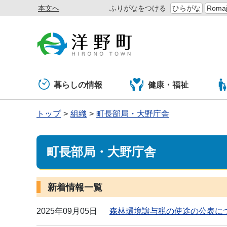
本文へ
ふりがなをつける
ひらがな
Romaj
暮らしの情報
健康・福祉
トップ
組織
町長部局・大野庁舎
町長部局・大野庁舎
新着情報一覧
2025年09月05日
森林環境譲与税の使途の公表に