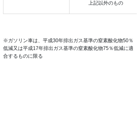
上記以外のもの
※ガソリン車は、平成
30
年排出ガス基準の窒素酸化物
50
％
低減又は平成
17
年排出ガス基準の窒素酸化物
75
％低減に適
合するものに限る