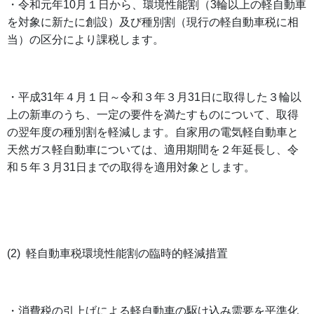
・令和元年
10
月１日から、環境性能割（
3
輪以上の軽自動車
を対象に新たに創設）及び種別割（現行の軽自動車税に相
当）の区分により課税します。
・平成
31
年４月１日～令和３年３月
31
日に取得した３輪以
上の新車のうち、一定の要件を満たすものについて、取得
の翌年度の種別割を軽減します。自家用の電気軽自動車と
天然ガス軽自動車については、適用期間を２年延長し、令
和５年３月
31
日までの取得を適用対象とします。
(2)
軽自動車税環境性能割の臨時的軽減措置
・消費税の引上げによる軽自動車の駆け込み需要を平準化