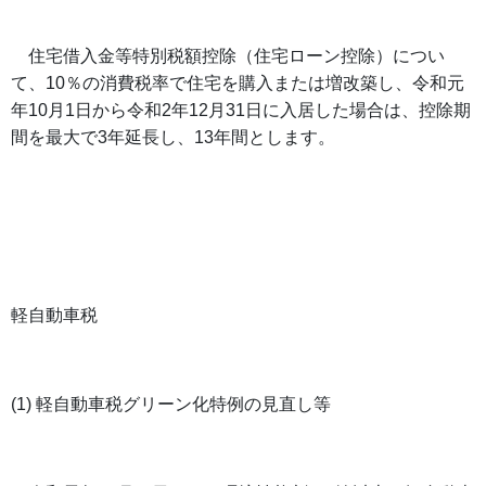
住宅借入金等特別税額控除（住宅ローン控除）につい
て、
10
％の消費税率で住宅を購入または増改築し、令和元
年
10
月
1
日から令和
2
年
12
月
31
日に入居した場合は、控除期
間を最大で
3
年延長し、
13
年間とします。
軽自動車税
(1) 軽自動車税グリーン化特例の見直し等