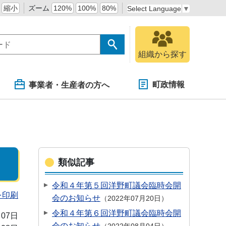
縮小
ズーム
120%
100%
80%
Select Language
▼
組織から探す
町政情報
事業者・生産者の方へ
類似記事
令和４年第５回洋野町議会臨時会開
を印刷
会のお知らせ
2022年07月20日
令和４年第６回洋野町議会臨時会開
月07日
会のお知らせ