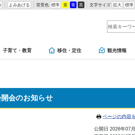
i
よみあげる
背景色
標準
黄
青
黒
文字サイズ
拡大
標準
子育て・教育
移住・定住
観光情報
会開会のお知らせ
ページの内容
公開日 2026年07