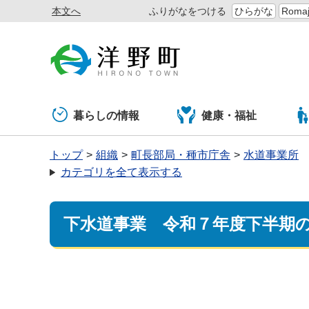
本文へ
ふりがなをつける
ひらがな
Romaj
暮らしの情報
健康・福祉
トップ
組織
町長部局・種市庁舎
水道事業所
カテゴリを全て表示する
下水道事業 令和７年度下半期