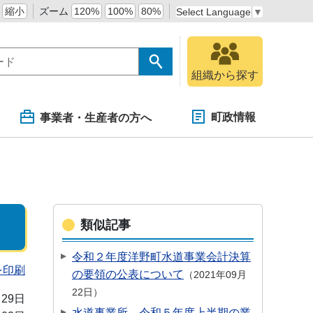
縮小
ズーム
120%
100%
80%
Select Language
▼
組織から探す
町政情報
事業者・生産者の方へ
類似記事
令和２年度洋野町水道事業会計決算
を印刷
の要領の公表について
2021年09月
22日
月29日
水道事業所 令和５年度上半期の業