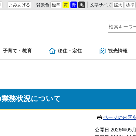
i
よみあげる
背景色
標準
黄
青
黒
文字サイズ
拡大
標準
子育て・教育
移住・定住
観光情報
の業務状況について
ページの内容
公開日 2026年05