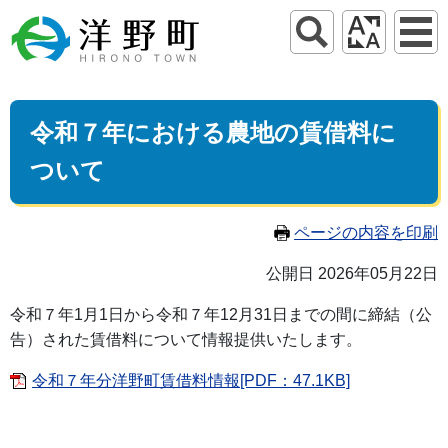
令和７年における農地の賃借料に
ついて
ページの内容を印刷
公開日 2026年05月22日
令和７年
1
月
1
日から令和７年
12
月
31
日までの間に締結（公
告）された賃借料について情報提供いたします。
令和７年分洋野町賃借料情報[PDF：47.1KB]