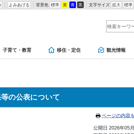
i
よみあげる
背景色
標準
黄
青
黒
文字サイズ
拡大
標準
子育て・教育
移住・定住
観光情報
果等の公表について
ページの内容
公開日 2026年05