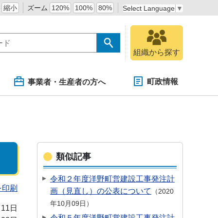
縮小
ズーム
120%
100%
80%
Select Language
▼
組織から探す
町政情報
事業者・生産者の方へ
類似記事
令和２年度洋野町営建設工事発注計
を印刷
画（見直し）の公表について
2020
年10月09日
月11日
令和５年度洋野町営建設工事発注計