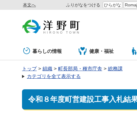
本文へ
ふりがなをつける
ひらがな
Romaj
暮らしの情報
健康・福祉
トップ
組織
町長部局・種市庁舎
総務課
カテゴリを全て表示する
令和８年度町営建設工事入札結