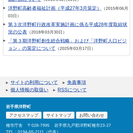
洋野町高齢者福祉計画（平成27年3月策定）
2015年06月
03日
第３次洋野町行政改革実施計画に係る平成28年度取組状
況の公表
2018年03月30日
「第３期洋野町創生総合戦略」および「洋野町人口ビジ
ョン」の策定について
2025年03月17日
サイトの利用について
免責事項
個人情報の取扱い
RSSについて
岩手県洋野町
アクセスマップ
サイトマップ
お問い合わせ
種市庁舎
〒028-7995
岩手県九戸郡洋野町種市23-27
TEL：0194-65-2111（代表）