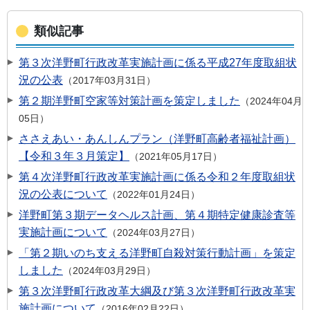
類似記事
第３次洋野町行政改革実施計画に係る平成27年度取組状
況の公表
2017年03月31日
第２期洋野町空家等対策計画を策定しました
2024年04月
05日
ささえあい・あんしんプラン（洋野町高齢者福祉計画）
【令和３年３月策定】
2021年05月17日
第４次洋野町行政改革実施計画に係る令和２年度取組状
況の公表について
2022年01月24日
洋野町第３期データヘルス計画、第４期特定健康診査等
実施計画について
2024年03月27日
「第２期いのち支える洋野町自殺対策行動計画」を策定
しました
2024年03月29日
第３次洋野町行政改革大綱及び第３次洋野町行政改革実
施計画について
2016年02月22日