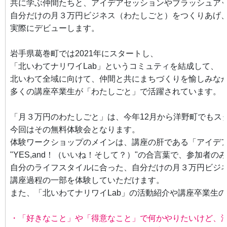
共に学ぶ仲間たちと、アイデアセッションやブラッシュア
自分だけの月３万円ビジネス（わたしごと）をつくりあげ
実際にデビューします。
岩手県葛巻町では2021年にスタートし、
「北いわてナリワイLab」というコミュティを結成して、
北いわて全域に向けて、仲間と共にまちづくりを愉しみな
多くの講座卒業生が「わたしごと」で活躍されています。
「月３万円のわたしごと」は、今年12月から洋野町でもス
今回はその無料体験会となります。
体験ワークショップのメインは、講座の肝である「アイデ
"YES,and！（いいね！そして？）"の合言葉で、参加者
自分のライフスタイルに合った、自分だけの月３万円ビジ
講座過程の一部を体験していただけます。
また、「北いわてナリワイLab」の活動紹介や講座卒業生
・「好きなこと」や「得意なこと」で何かやりたいけど、