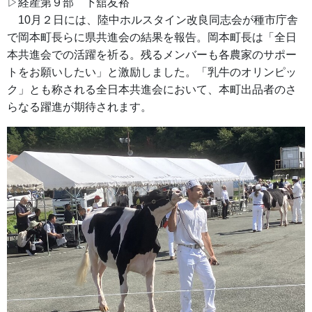
▷経産第９部 下舘友裕
10月２日には、陸中ホルスタイン改良同志会が種市庁舎
で岡本町長らに県共進会の結果を報告。岡本町長は「全日
本共進会での活躍を祈る。残るメンバーも各農家のサポー
トをお願いしたい」と激励しました。「乳牛のオリンピッ
ク」とも称される全日本共進会において、本町出品者のさ
らなる躍進が期待されます。