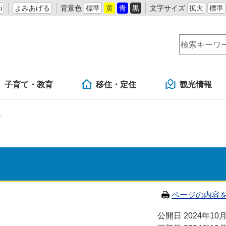
i
よみあげる
背景色
標準
黄
青
黒
文字サイズ
拡大
標準
子育て・教育
移住・定住
観光情報
課
ページの内容
公開日 2024年10