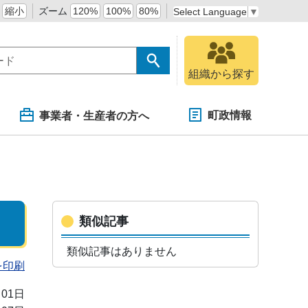
縮小
ズーム
120%
100%
80%
Select Language
▼
組織から探す
町政情報
事業者・生産者の方へ
類似記事
類似記事はありません
を印刷
月01日