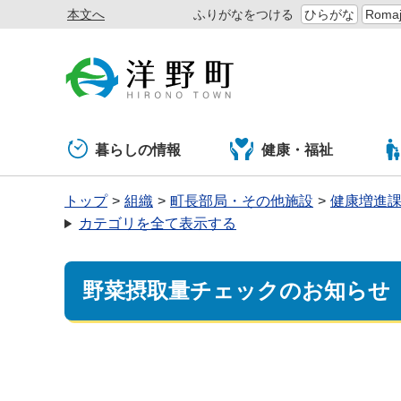
本文へ
ふりがなをつける
ひらがな
Romaj
暮らしの情報
健康・福祉
トップ
組織
町長部局・その他施設
健康増進
カテゴリを全て表示する
野菜摂取量チェックのお知らせ