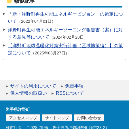
類似記事
「新・洋野町再生可能エネルギービジョン」の策定につ
いて
2022年04月01日
洋野町再生可能エネルギーゾーニング報告書（案）に対
する意見等について
2024年02月28日
【洋野町地球温暖化対策実行計画（区域施策編）】の策
定について
2025年03月27日
サイトの利用について
免責事項
個人情報の取扱い
RSSについて
岩手県洋野町
アクセスマップ
サイトマップ
お問い合わせ
種市庁舎
〒028-7995
岩手県九戸郡洋野町種市23-27