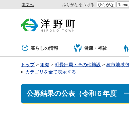
本文へ
ふりがなをつける
ひらがな
Romaj
暮らしの情報
健康・福祉
トップ
組織
町長部局・その他施設
種市地域
カテゴリを全て表示する
公募結果の公表（令和６年度 