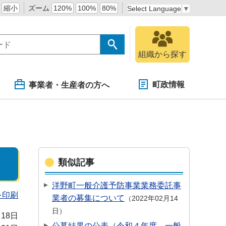
縮小
ズーム
120%
100%
80%
Select Language
▼
組織から探す
町政情報
事業者・生産者の方へ
類似記事
洋野町一般介護予防事業業務委託事
を印刷
業者の募集について
2022年02月14
日
月18日
公募結果の公表（令和４年度 一般