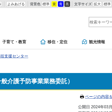
i
よみあげる
背景色
標準
黄
青
黒
文字サイズ
拡大
標準
子育て・教育
移住・定住
観光情報
包括支援センター
一般介護予防事業業務委託）
ページの内容
公開日 2024年03