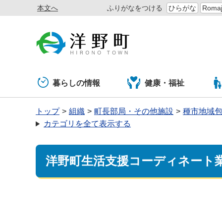
本文へ
ふりがなをつける
ひらがな
Romaj
暮らしの情報
健康・福祉
トップ
組織
町長部局・その他施設
種市地域
カテゴリを全て表示する
洋野町生活支援コーディネート