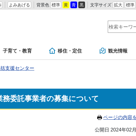
i
よみあげる
背景色
標準
黄
青
黒
文字サイズ
拡大
標準
子育て・教育
移住・定住
観光情報
包括支援センター
業務委託事業者の募集について
ページの内容
公開日 2024年02