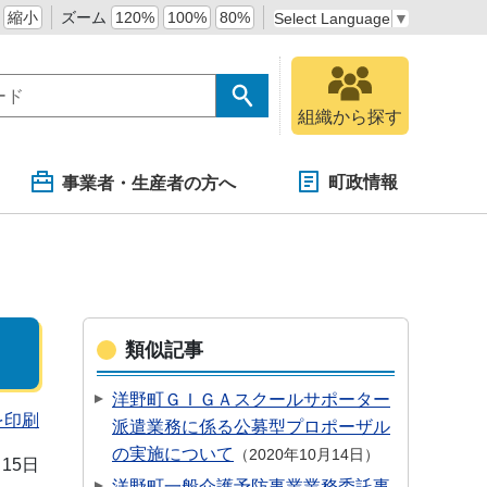
縮小
ズーム
120%
100%
80%
Select Language
▼
組織から探す
町政情報
事業者・生産者の方へ
類似記事
洋野町ＧＩＧＡスクールサポーター
を印刷
派遣業務に係る公募型プロポーザル
の実施について
2020年10月14日
月15日
洋野町一般介護予防事業業務委託事