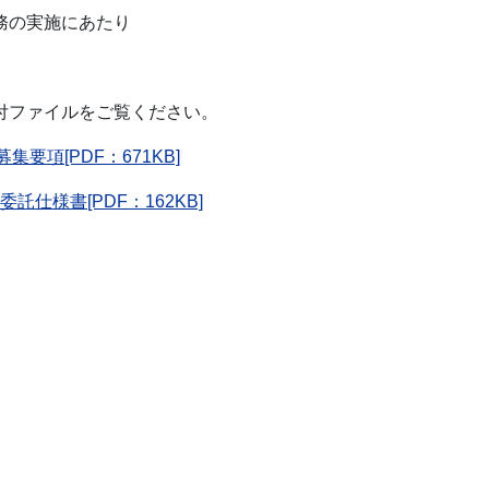
務の実施にあたり
付ファイルをご覧ください。
要項[PDF：671KB]
仕様書[PDF：162KB]