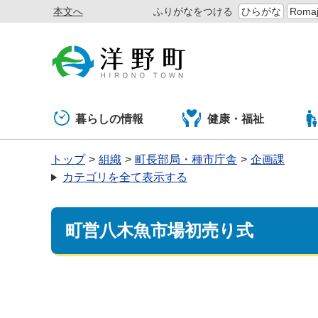
本文へ
ふりがなをつける
ひらがな
Romaj
暮らしの情報
健康・福祉
トップ
組織
町長部局・種市庁舎
企画課
カテゴリを全て表示する
町営八木魚市場初売り式