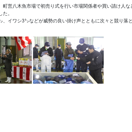
、町営八木魚市場で初売り式を行い市場関係者や買い請け人な
した。
㌧、イワシ3㌧などが威勢の良い掛け声とともに次々と競り落