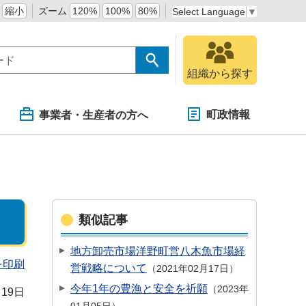
縮小
ズーム
120%
100%
80%
Select Language
▼
組織から探す
町政情報
事業者・生産者の方へ
類似記事
地方卸売市場洋野町営八木魚市場経
を印刷
営戦略について
2021年02月17日
今年1年の豊漁と安全を祈願
2023年
月19日