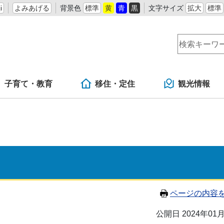
i
よみあげる
背景色
標準
黄
青
黒
文字サイズ
拡大
標準
子育て・教育
移住・定住
観光情報
ページの内容
公開日 2024年01