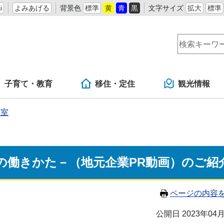
i
よみあげる
背景色
標準
黄
青
黒
文字サイズ
拡大
標準
子育て・教育
移住・定住
観光情報
進室
の働きかた－（地元企業PR動画）のご紹
ページの内容
公開日 2023年04