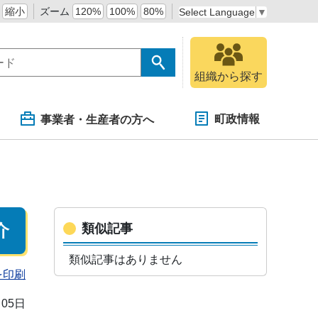
縮小
ズーム
120%
100%
80%
Select Language
▼
組織から探す
町政情報
事業者・生産者の方へ
介
類似記事
類似記事はありません
を印刷
月05日