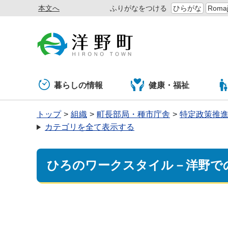
本文へ
ふりがなをつける
ひらがな
Romaj
暮らしの情報
健康・福祉
トップ
組織
町長部局・種市庁舎
特定政策推
カテゴリを全て表示する
ひろのワークスタイル－洋野で