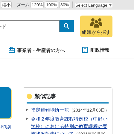
縮小
ズーム
120%
100%
80%
Select Language
▼
組織から探す
町政情報
事業者・生産者の方へ
類似記事
指定避難場所一覧
2014年12月03日
令和２年度教育課程特例校（中野小
学校）における特別の教育課程の実
を印刷
施状況報告について