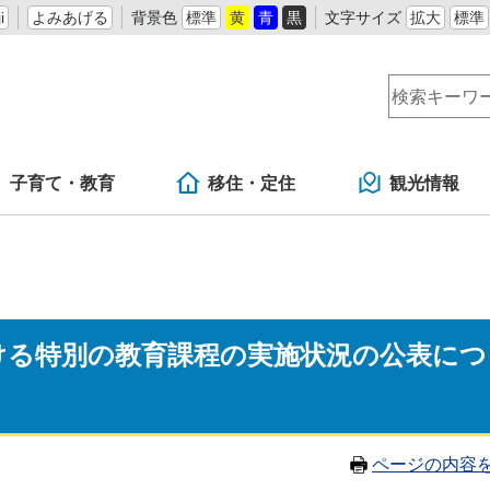
i
よみあげる
背景色
標準
黄
青
黒
文字サイズ
拡大
標準
子育て・教育
移住・定住
観光情報
ける特別の教育課程の実施状況の公表につ
ページの内容