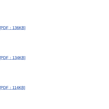
F：136KB]
F：134KB]
F：114KB]