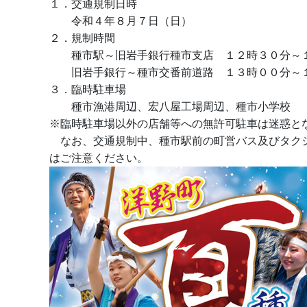
１．交通規制日時
令和４年８月７日（日）
２．規制時間
種市駅～旧岩手銀行種市支店
１２時３０分～
旧岩手銀行～種市交番前道路 １３時００分～
３．臨時駐車場
種市漁港周辺、宏八屋工場周辺、種市小学校
※臨時駐車場以外の店舗等への無許可駐車は迷惑と
なお、交通規制中、種市駅前の町営バス及びタク
はご注意ください。