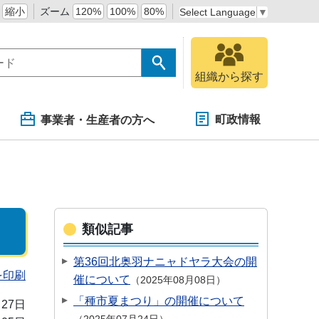
縮小
ズーム
120%
100%
80%
Select Language
▼
組織から探す
町政情報
事業者・生産者の方へ
類似記事
第36回北奥羽ナニャドヤラ大会の開
を印刷
催について
2025年08月08日
「種市夏まつり」の開催について
月27日