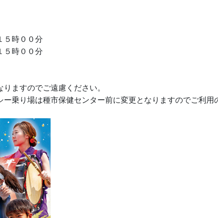
１５時００分
１５時００分
なりますのでご遠慮ください。
シー乗り場は
種市保健センター
前に
変更となりますのでご利用