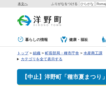
本文へ
ふりがなをつける
ひらがな
Romaj
暮らしの情報
健康・福祉
トップ
組織
町長部局・種市庁舎
水産商工課
カテゴリを全て表示する
【中止】洋野町「種市夏まつり」