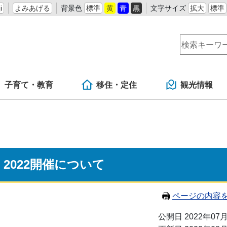
i
よみあげる
背景色
標準
黄
青
黒
文字サイズ
拡大
標準
子育て・教育
移住・定住
観光情報
2022開催について
ページの内容
公開日 2022年07