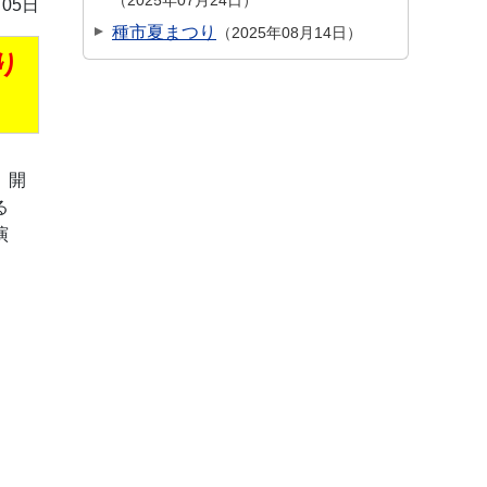
2025年07月24日
月05日
種市夏まつり
2025年08月14日
り
。開
る
演