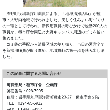
洋野町役場新採用職員による、「地域清掃活動」が種
市・大野両地域で行われました。美しく住みよい町づくり
の一環として行われ、新採用職員の呼びかけで総勢200人の
職員が、種市庁舎周辺と大野キャンパス周辺のゴミを拾い
集めました。
ゴミ袋の手配から清掃区域の割り振り、当日の運営全て
を新採用職員が取り進め、地域貢献の第一歩を踏み出しま
した。
この記事に関するお問い合わせ
町長部局・種市庁舎 企画課
郵便番号：
028-7995
住所：
岩手県九戸郡洋野町種市23-27 種市庁舎２階
TEL：
0194-65-5912
FAX：
0194-65-4334