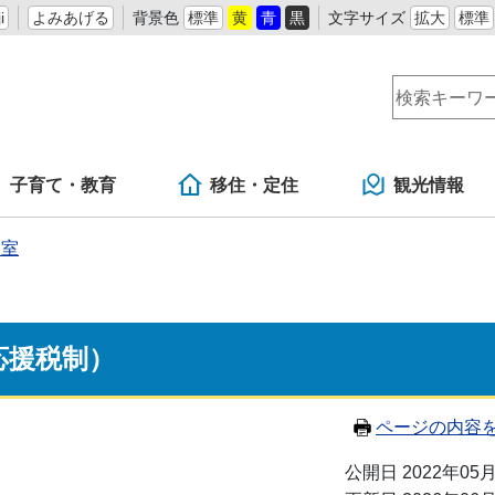
i
よみあげる
背景色
標準
黄
青
黒
文字サイズ
拡大
標準
子育て・教育
移住・定住
観光情報
進室
応援税制）
ページの内容
公開日 2022年05