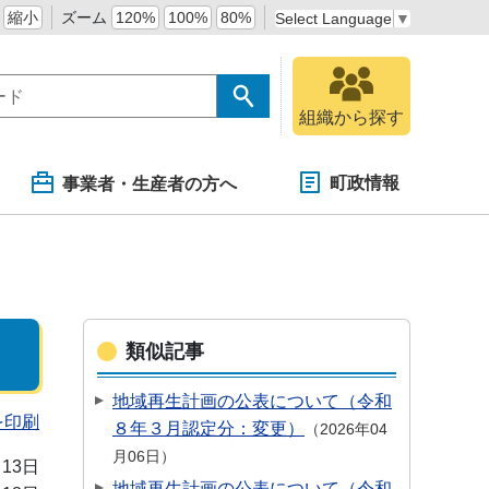
縮小
ズーム
120%
100%
80%
Select Language
▼
組織から探す
町政情報
事業者・生産者の方へ
類似記事
地域再生計画の公表について（令和
を印刷
８年３月認定分：変更）
2026年04
月06日
月13日
地域再生計画の公表について（令和