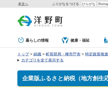
本文へ
ふりがなをつける
ひらがな
Romaj
暮らしの情報
健康・福祉
トップ
組織
町長部局・種市庁舎
特定政策推
カテゴリを全て表示する
企業版ふるさと納税（地方創生