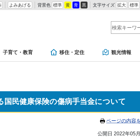
i
よみあげる
背景色
標準
黄
青
黒
文字サイズ
拡大
標準
子育て・教育
移住・定住
観光情報
る国民健康保険の傷病手当金について
ページの内容
公開日 2022年05