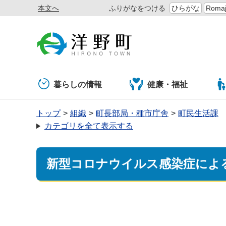
本文へ
ふりがなをつける
ひらがな
Romaj
暮らしの情報
健康・福祉
トップ
組織
町長部局・種市庁舎
町民生活課
カテゴリを全て表示する
新型コロナウイルス感染症によ