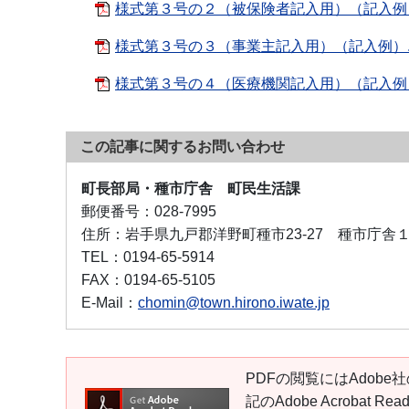
様式第３号の２（被保険者記入用）（記入例）.pd
様式第３号の３（事業主記入用）（記入例）.pdf
様式第３号の４（医療機関記入用）（記入例）.pd
この記事に関するお問い合わせ
町長部局・種市庁舎 町民生活課
郵便番号：
028-7995
住所：
岩手県九戸郡洋野町種市23-27 種市庁舎
TEL：
0194-65-5914
FAX：
0194-65-5105
E-Mail：
chomin@town.hirono.iwate.jp
PDFの閲覧にはAdobe社
記のAdobe Acroba