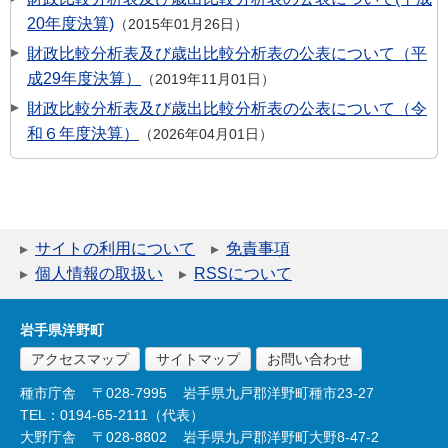
20年度決算)
2015年01月26日
財政比較分析表及び歳出比較分析表の公表について（平
成29年度決算）
2019年11月01日
財政比較分析表及び歳出比較分析表の公表について（令
和６年度決算）
2026年04月01日
サイトの利用について
免責事項
個人情報の取扱い
RSSについて
岩手県洋野町
アクセスマップ
サイトマップ
お問い合わせ
種市庁舎
〒028-7995
岩手県九戸郡洋野町種市23-27
TEL：0194-65-2111（代表）
大野庁舎
〒028-8802
岩手県九戸郡洋野町大野8-47-2