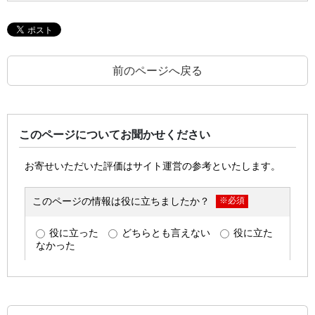
前のページへ戻る
このページについてお聞かせください