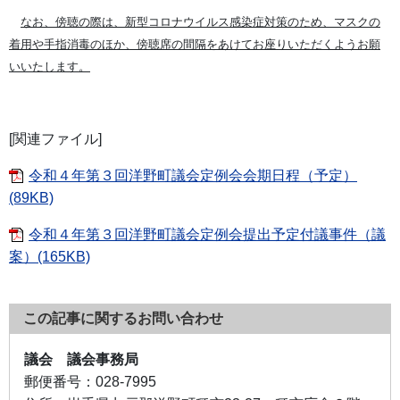
なお、傍聴の際は、新型コロナウイルス感染症対策のため、マスクの
着用や手指消毒のほか、傍聴席の間隔をあけてお座りいただくようお願
いいたします。
[関連ファイル]
令和４年第３回洋野町議会定例会会期日程（予定）
(89KB)
令和４年第３回洋野町議会定例会提出予定付議事件（議
案）(165KB)
この記事に関するお問い合わせ
議会 議会事務局
郵便番号：
028-7995